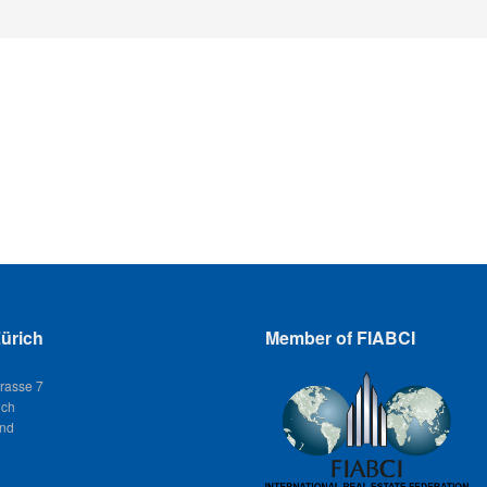
ürich
Member of FIABCI
trasse 7
ich
and