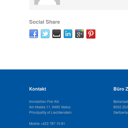
Social Share
Kontakt
Büro Z
Immobilien Frei AG
Bellarias
Am Irkales 11, 9490 Vaduz
8002 Zür
Principality of Liechtenstein
Switzerl
Mobile +423 787 15 81